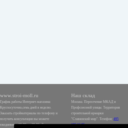
www.stroi-moll.ru
Наш склад
График работы Интернет-магазина:
Москва. Пересечение МКАД и
Круглосуточно,семь дней в неделю.
Профсоюзной улицы. Территория
Заказать стройматериалы по телефону и
строительной ярмарки
получить консультации вы можете
"Славянский мир". Телефон:
495
ежедневно с 10-00 до 20-00. Доставка
185 16 95