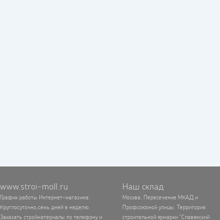
www.stroi-moll.ru
Наш склад
График работы Интернет-магазина:
Москва. Пересечение МКАД и
Круглосуточно,семь дней в неделю.
Профсоюзной улицы. Территория
Заказать стройматериалы по телефону и
строительной ярмарки "Славянский