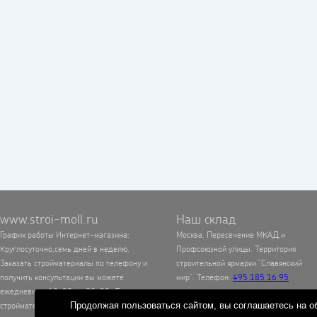
www.stroi-moll.ru
Наш склад
График работы Интернет-магазина:
Москва. Пересечение МКАД и
Круглосуточно,семь дней в неделю.
Профсоюзной улицы. Территория
Заказать стройматериалы по телефону и
строительной ярмарки "Славянский
получить консультации вы можете
мир". Телефон:
495 185 16 95
ежедневно с 10-00 до 20-00. Доставка
стройматериалов также осуществляется
Продолжая пользоваться сайтом, вы соглашаетесь на об