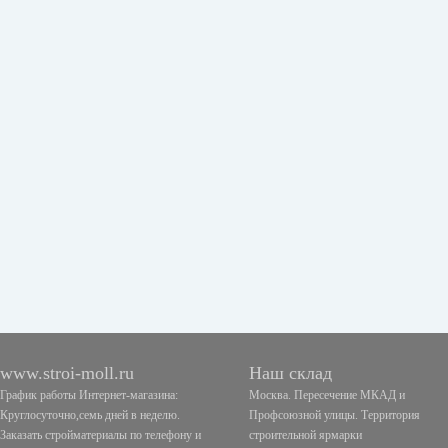
www.stroi-moll.ru
Наш склад
График работы Интернет-магазина:
Москва. Пересечение МКАД и
Круглосуточно,семь дней в неделю.
Профсоюзной улицы. Территория
Заказать стройматериалы по телефону и
строительной ярмарки