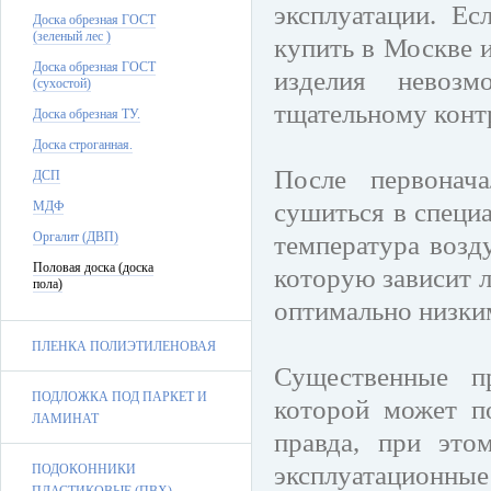
эксплуатации. Ес
Доска обрезная ГОСТ
(зеленый лес )
купить в Москве 
Доска обрезная ГОСТ
изделия невоз
(сухостой)
тщательному конт
Доска обрезная ТУ.
Доска строганная.
После первонач
ДСП
сушиться в специ
МДФ
Оргалит (ДВП)
температура возду
Половая доска (доска
которую зависит л
пола)
оптимально низки
ПЛЕНКА ПОЛИЭТИЛЕНОВАЯ
Существенные пр
ПОДЛОЖКА ПОД ПАРКЕТ И
которой может по
ЛАМИНАТ
правда, при это
эксплуатационн
ПОДОКОННИКИ