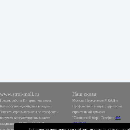
www.stroi-moll.ru
Наш склад
График работы Интернет-магазина:
Москва. Пересечение МКАД и
Круглосуточно,семь дней в неделю.
Профсоюзной улицы. Территория
Заказать стройматериалы по телефону и
строительной ярмарки
получить консультации вы можете
"Славянский мир". Телефон:
495
ежедневно с 10-00 до 20-00. Доставка
185 16 95
стройматериалов также осуществляется
Продолжая пользоваться сайтом, вы соглашаетесь на об