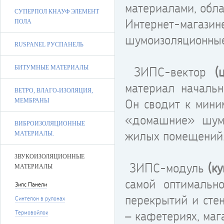
материалами, обл
СУПЕРПОЛ КНАУФ ЭЛЕМЕНТ
Интернет-маг
ПОЛА
шумоизоляционные
RUSPANEL РУСПАНЕЛЬ
ЗИПС-вектор
(ц
БИТУМНЫЕ МАТЕРИАЛЫ
материал начальн
ВЕТРО, ВЛАГО-ИЗОЛЯЦИЯ,
Он сводит к мини
МЕМБРАНЫ
«домашние» шумы
ВИБРОИЗОЛЯЦИОННЫЕ
жилых помещений
МАТЕРИАЛЫ.
ЗВУКОИЗОЛЯЦИОННЫЕ
ЗИПС-модуль
(ку
МАТЕРИАЛЫ
самой оптимально
Зипс Панели
перекрытий и сте
Синтепон в рулонах
– кафетериях, мага
Термовойлок