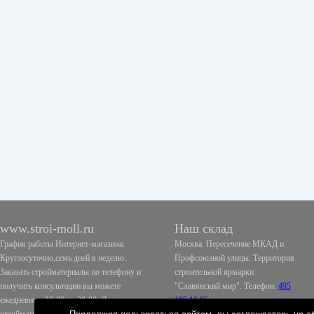
www.stroi-moll.ru
Наш склад
График работы Интернет-магазина:
Москва. Пересечение МКАД и
Круглосуточно,семь дней в неделю.
Профсоюзной улицы. Территория
Заказать стройматериалы по телефону и
строительной ярмарки
получить консультации вы можете
"Славянский мир". Телефон:
495
ежедневно с 10-00 до 20-00. Доставка
185 16 95