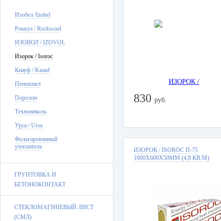
Изобел /Izobel
Роквул / Rockwool
ИЗОВОЛ / IZOVOL
Изорок / Isoroc
Кнауф / Knauf
Пенопласт
830
Поролон
руб.
Технониколь
Урса / Ursa
Фольгированный
утеплитель
ИЗОРОК / ISOROC П-75
1000Х600Х50ММ (4,8 КВ.М)
ГРУНТОВКА И
БЕТОНОКОНТАКТ
СТЕКЛОМАГНИЕВЫЙ ЛИСТ
(СМЛ)